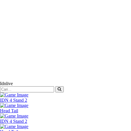
Idnlive
IDN 4 Stand 2
Head Tail
IDN 4 Stand 2