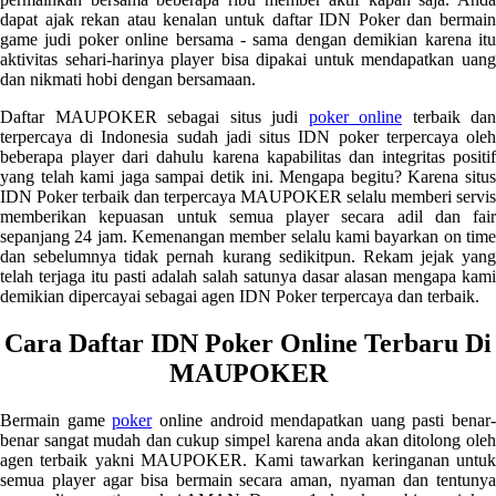
dapat ajak rekan atau kenalan untuk daftar IDN Poker dan bermain
game judi poker online bersama - sama dengan demikian karena itu
aktivitas sehari-harinya player bisa dipakai untuk mendapatkan uang
dan nikmati hobi dengan bersamaan.
Daftar MAUPOKER sebagai situs judi
poker online
terbaik dan
terpercaya di Indonesia sudah jadi situs IDN poker terpercaya oleh
beberapa player dari dahulu karena kapabilitas dan integritas positif
yang telah kami jaga sampai detik ini. Mengapa begitu? Karena situs
IDN Poker terbaik dan terpercaya MAUPOKER selalu memberi servis
memberikan kepuasan untuk semua player secara adil dan fair
sepanjang 24 jam. Kemenangan member selalu kami bayarkan on time
dan sebelumnya tidak pernah kurang sedikitpun. Rekam jejak yang
telah terjaga itu pasti adalah salah satunya dasar alasan mengapa kami
demikian dipercayai sebagai agen IDN Poker terpercaya dan terbaik.
Cara Daftar IDN Poker Online Terbaru Di
MAUPOKER
Bermain game
poker
online android mendapatkan uang pasti benar-
benar sangat mudah dan cukup simpel karena anda akan ditolong oleh
agen terbaik yakni MAUPOKER. Kami tawarkan keringanan untuk
semua player agar bisa bermain secara aman, nyaman dan tentunya