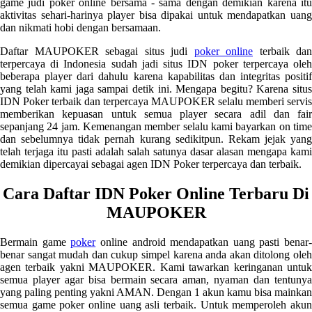
game judi poker online bersama - sama dengan demikian karena itu
aktivitas sehari-harinya player bisa dipakai untuk mendapatkan uang
dan nikmati hobi dengan bersamaan.
Daftar MAUPOKER sebagai situs judi
poker online
terbaik dan
terpercaya di Indonesia sudah jadi situs IDN poker terpercaya oleh
beberapa player dari dahulu karena kapabilitas dan integritas positif
yang telah kami jaga sampai detik ini. Mengapa begitu? Karena situs
IDN Poker terbaik dan terpercaya MAUPOKER selalu memberi servis
memberikan kepuasan untuk semua player secara adil dan fair
sepanjang 24 jam. Kemenangan member selalu kami bayarkan on time
dan sebelumnya tidak pernah kurang sedikitpun. Rekam jejak yang
telah terjaga itu pasti adalah salah satunya dasar alasan mengapa kami
demikian dipercayai sebagai agen IDN Poker terpercaya dan terbaik.
Cara Daftar IDN Poker Online Terbaru Di
MAUPOKER
Bermain game
poker
online android mendapatkan uang pasti benar-
benar sangat mudah dan cukup simpel karena anda akan ditolong oleh
agen terbaik yakni MAUPOKER. Kami tawarkan keringanan untuk
semua player agar bisa bermain secara aman, nyaman dan tentunya
yang paling penting yakni AMAN. Dengan 1 akun kamu bisa mainkan
semua game poker online uang asli terbaik. Untuk memperoleh akun