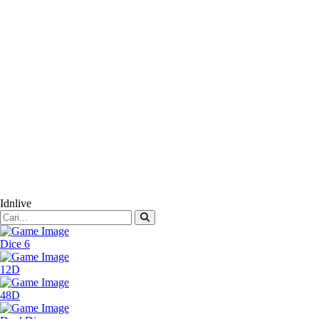
Idnlive
Dice 6
12D
48D