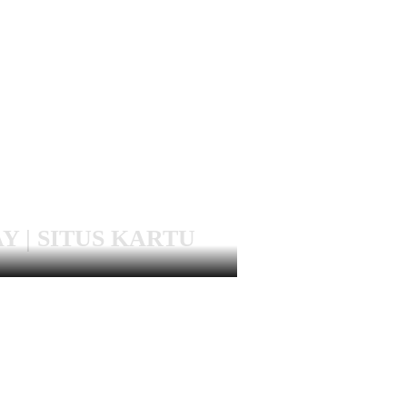
Y | SITUS KARTU
kini menjadi salah satu situs poker online uang
android lewat mobile handphone anda. Permainan
10 atau samgong dapat kamu permainkan bersama
r online bersama - sama dengan demikian karena