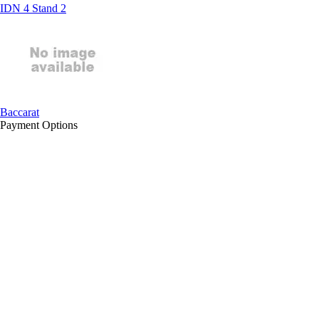
IDN 4 Stand 2
Baccarat
Payment Options