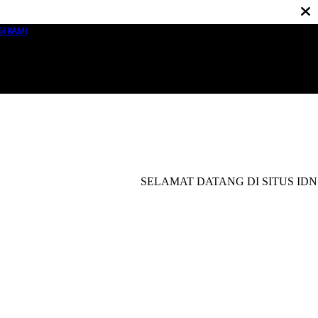
I KAMI
SELAMAT DATANG DI SITUS IDN POKE