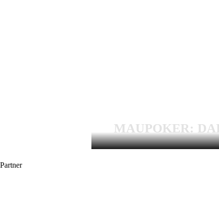
MAUPOKER: DAFT
Partner
Selamat datang di MAUPOKER – pusat permai
asli paling dipercaya di tahun 2026.
IDN Poker ialah situs poker online indonesia 
hebat dan terbaik pada tahun 2026 seperti po
beberapa ribu member aktif kapan saja. Anda d