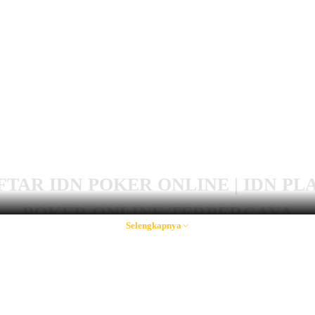
AR IDN POKER ONLINE | IDN PLA
POKER ONLINE TERPERCAYA
Selengkapnya
nan
IDN Poker
resmi Indonesia, yang telah melayani ribuan pemain sejak 2011 dan 
terbaik yang sediakan banyak permainan kartu terbaik dengan memakai uang asli 
ker, domino qq, capsa susun, ceme online, bandar ceme, ceme keliling, super 
apat ajak rekan atau kenalan untuk daftar IDN Poker dan bermain game judi poke